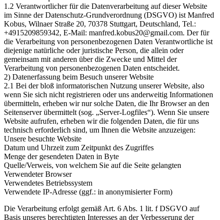
1.2 Verantwortlicher für die Datenverarbeitung auf dieser Website
im Sinne der Datenschutz-Grundverordnung (DSGVO) ist Manfred
Kobus, Wilnaer Straße 20, 70378 Stuttgart, Deutschland, Tel.:
+4915209859342, E-Mail: manfred.kobus20@gmail.com. Der für
die Verarbeitung von personenbezogenen Daten Verantwortliche ist
diejenige natürliche oder juristische Person, die allein oder
gemeinsam mit anderen über die Zwecke und Mittel der
Verarbeitung von personenbezogenen Daten entscheidet.
2) Datenerfassung beim Besuch unserer Website
2.1 Bei der bloß informatorischen Nutzung unserer Website, also
wenn Sie sich nicht registrieren oder uns anderweitig Informationen
übermitteln, erheben wir nur solche Daten, die Ihr Browser an den
Seitenserver übermittelt (sog. „Server-Logfiles“). Wenn Sie unsere
Website aufrufen, erheben wir die folgenden Daten, die für uns
technisch erforderlich sind, um Ihnen die Website anzuzeigen:
Unsere besuchte Website
Datum und Uhrzeit zum Zeitpunkt des Zugriffes
Menge der gesendeten Daten in Byte
Quelle/Verweis, von welchem Sie auf die Seite gelangten
Verwendeter Browser
Verwendetes Betriebssystem
Verwendete IP-Adresse (ggf.: in anonymisierter Form)
Die Verarbeitung erfolgt gemäß Art. 6 Abs. 1 lit. f DSGVO auf
Basis unseres berechtigten Interesses an der Verbesserung der